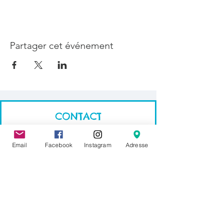
Partager cet événement
CONTACT
Molleke ASBL
64 rue de la Poudrière
Email
Facebook
Instagram
Adresse
1000 Bruxelles
hello@molleke.com
HORAIRE D'ÉTÉ