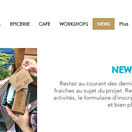
L
EPICERIE
CAFE
WORKSHOPS
NEWS
Plus
NEW
Restez au courant des derni
fraiches au sujet du projet. R
activités, le formulaire d'insc
et bien p