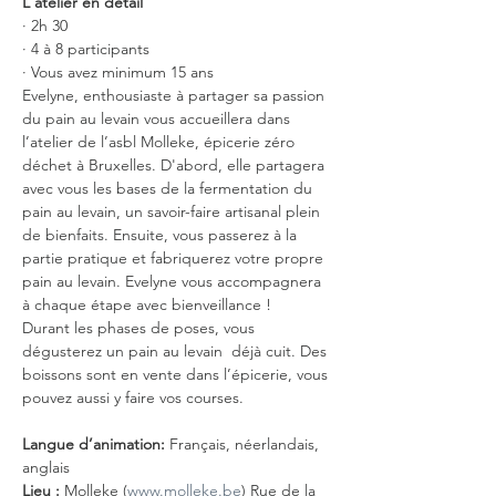
L'atelier en détail
· 2h 30
· 4 à 8 participants
· Vous avez minimum 15 ans
Evelyne, enthousiaste à partager sa passion 
du pain au levain vous accueillera dans 
l’atelier de l’asbl Molleke, épicerie zéro 
déchet à Bruxelles. D'abord, elle partagera 
avec vous les bases de la fermentation du 
pain au levain, un savoir-faire artisanal plein 
de bienfaits. Ensuite, vous passerez à la 
partie pratique et fabriquerez votre propre 
pain au levain. Evelyne vous accompagnera 
à chaque étape avec bienveillance !
Durant les phases de poses, vous 
dégusterez un pain au levain  déjà cuit. Des 
boissons sont en vente dans l’épicerie, vous 
pouvez aussi y faire vos courses.
Langue d’animation: 
Français, néerlandais, 
anglais
Lieu :
 Molleke (
www.molleke.be
) Rue de la 