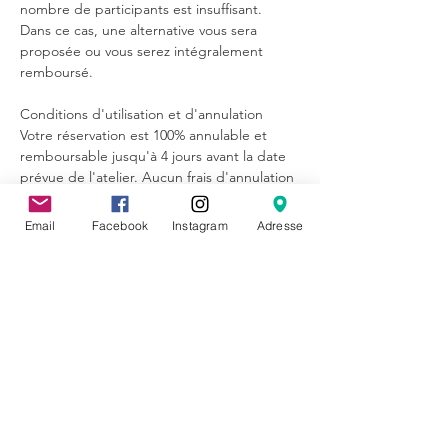
nombre de participants est insuffisant. 
Dans ce cas, une alternative vous sera 
proposée ou vous serez intégralement 
remboursé.
Conditions d'utilisation et d'annulation
Votre réservation est 100% annulable et 
remboursable jusqu'à 4 jours avant la date 
prévue de l'atelier. Aucun frais d'annulation 
ne sera appliqué. Passé ce délai, votre 
réservation est non annulable et non 
Email
Facebook
Instagram
Adresse
remboursable.
Partager cet événement