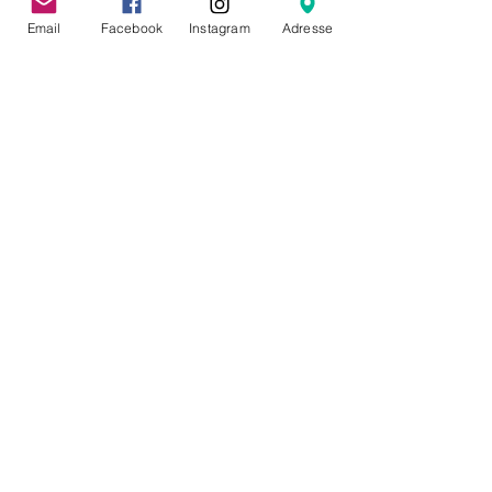
Email
Facebook
Instagram
Adresse
Partager cet événement
CONTACT
Molleke ASBL
64 rue de la Poudrière
1000 Bruxelles
hello@molleke.com
HORAIRE D'ÉTÉ