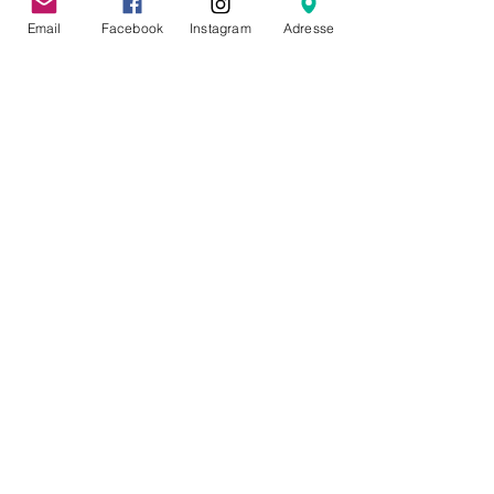
Email
Facebook
Instagram
Adresse
Partager cet événement
CONTACT
Molleke ASBL
64 rue de la Poudrière
1000 Bruxelles
hello@molleke.com
HORAIRE D'ÉTÉ