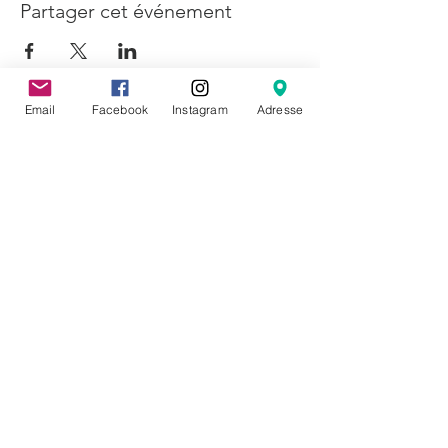
Partager cet événement
Email
Facebook
Instagram
Adresse
CONTACT
Molleke ASBL
64 rue de la Poudrière
1000 Bruxelles
hello@molleke.com
HORAIRE D'ÉTÉ
LUN - MAA
FERMÉ / GESLOTEN
MAR - DIN 14.00 > 19.00
MER - WOE 14.00 > 19.00
JEU - DON 14.00 > 19.00