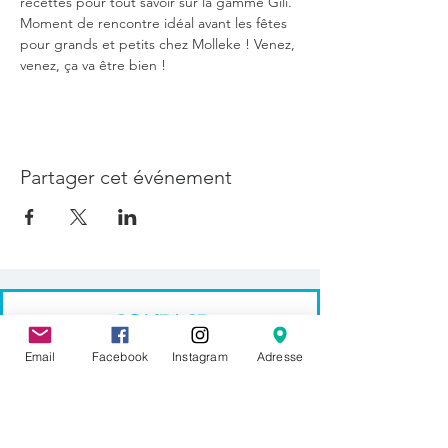
recettes pour tout savoir sur la gamme Gili. 
Moment de rencontre idéal avant les fêtes 
pour grands et petits chez Molleke ! Venez, 
venez, ça va être bien !
Partager cet événement
CONTACT
Email
Facebook
Instagram
Adresse
Molleke ASBL
64 rue de la Poudrière
1000 Bruxelles
hello@molleke.com