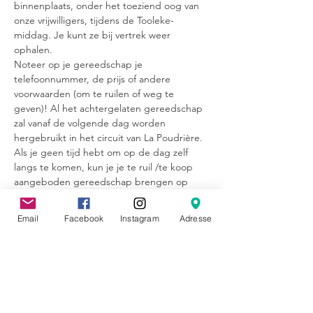
binnenplaats, onder het toeziend oog van 
onze vrijwilligers, tijdens de Tooleke-
middag. Je kunt ze bij vertrek weer 
ophalen.
Noteer op je gereedschap je 
telefoonnummer, de prijs of andere 
voorwaarden (om te ruilen of weg te 
geven)! Al het achtergelaten gereedschap 
zal vanaf de volgende dag worden 
hergebruikt in het circuit van La Poudrière. 
Als je geen tijd hebt om op de dag zelf 
langs te komen, kun je je te ruil /te koop 
aangeboden gereedschap brengen op 
vrijdag 12 april, van 11.00 tot 16.00 uur, 
maar stuur me dan wel een e-mail om te 
Email
Facebook
Instagram
Adresse
laten weten dat je komt: 
tessa@molleke.com
____________
-Demonstratie en doe-het-zelf slijpen van 
verschillende messen met een aanzetstaal, 
een cilinder of steen.