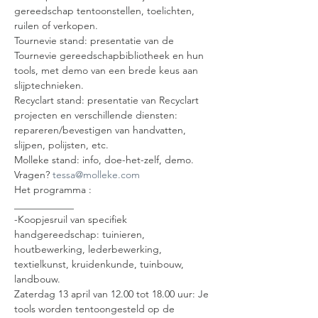
gereedschap tentoonstellen, toelichten, 
ruilen of verkopen.
Tournevie stand: presentatie van de 
Tournevie gereedschapbibliotheek en hun 
tools, met demo van een brede keus aan 
slijptechnieken.
Recyclart stand: presentatie van Recyclart 
projecten en verschillende diensten: 
repareren/bevestigen van handvatten, 
slijpen, polijsten, etc.
Molleke stand: info, doe-het-zelf, demo.
Vragen? 
tessa@molleke.com
Het programma :
____________
-Koopjesruil van specifiek 
handgereedschap: tuinieren, 
houtbewerking, lederbewerking, 
textielkunst, kruidenkunde, tuinbouw, 
landbouw.
Zaterdag 13 april van 12.00 tot 18.00 uur: Je 
tools worden tentoongesteld op de 