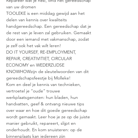
Repareer wat je heb, vind het gereedschap 
van uw dromen
TOOLEKE is een middag gewijd aan het 
delen van kennis over kwaliteits 
handgereedschap. Een gereedschap dat je 
de rest van je leven zal gebruiken. Gemaakt 
door een iemand met vakmanschap, zodat 
je zelf ook het vak wilt leren!
DO IT YOURSEF, RE-EMPLOYMENT, 
REPAIR, CREATIVITIET, CIRCULAR 
ECONOMY en WEDERZIJDSE 
KNOWHOWzijn de sleutelwoorden van dit 
gereedschapsfeestje bij Molleke!
Kom en deel je kennis van technieken, 
vertroetel je “oude” trouwe 
werkplaatsgenoten: hun bladen, hun 
handvatten, geef & ontvang nieuwe tips 
over waar en hoe dit goede gereedschap 
wordt gemaakt. Leer hoe je ze op de juiste 
manier gebruikt, repareert, slijpt en 
onderhoudt. En kom snuisteren: op de 
binnenplaats kan iedereen zijn 