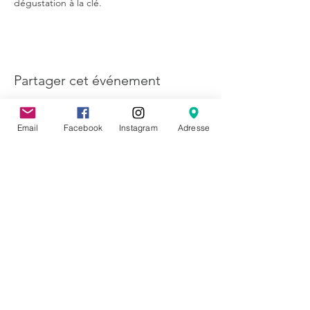
dégustation à la clé.
Partager cet événement
Email
Facebook
Instagram
Adresse
CONTACT
Molleke ASBL
64 rue de la Poudrière
1000 Bruxelles
hello@molleke.com