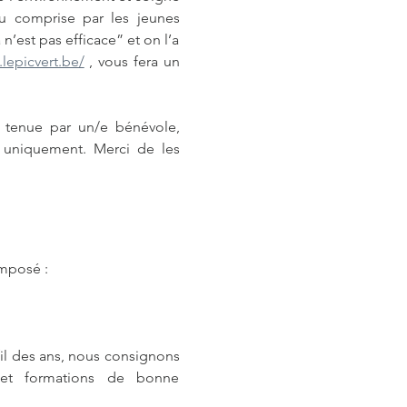
u comprise par les jeunes 
’est pas efficace” et on l’a 
.lepicvert.be/
 , vous fera un 
 tenue par un/e bénévole, 
 uniquement. Merci de les 
omposé :
l des ans, nous consignons 
 et formations de bonne 