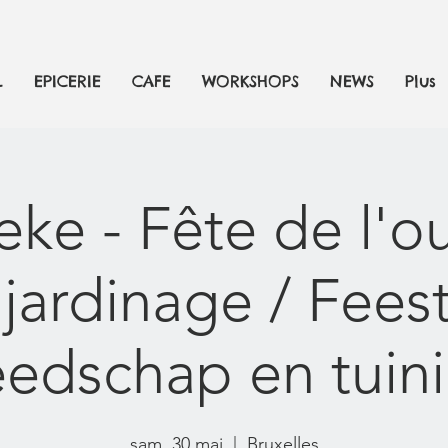
L
EPICERIE
CAFE
WORKSHOPS
NEWS
Plus
e - Fête de l'ou
jardinage / Fees
edschap en tuin
sam. 30 mai
  |  
Bruxelles