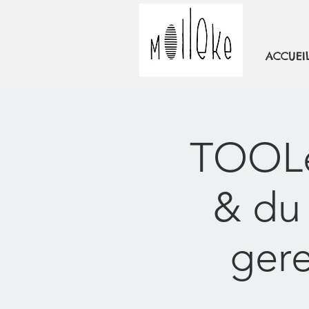
ACCUEI
TOOLek
& du 
gere