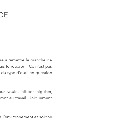
DE 
dre à remettre le manche de 
is te réparer !  Ce n’est pas 
 du type d’outil en question 
s voulez affûter, aiguiser, 
ont au travail. Uniquement 
e l’environnement et soigne 