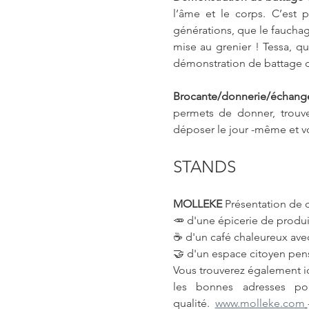
l’âme et le corps. C’est 
générations, que le fauchage
mise au grenier ! Tessa, qu
démonstration de battage d
Brocante/donnerie/échanges
permets de donner, trouve
déposer le jour -même et v
STANDS
MOLLEKE 
Présentation de 
🥕 d'une épicerie de produits
☕ d'un café chaleureux avec 
🤝 d'un espace citoyen pens
Vous trouverez également i
les bonnes adresses pou
qualité.  
www.molleke.com