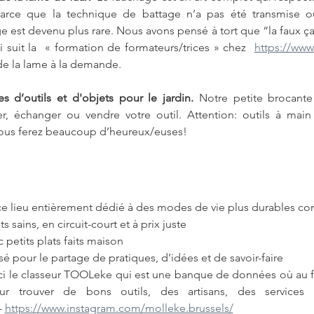
parce que la technique de battage n’a pas été transmise o
 est devenu plus rare. Nous avons pensé à tort que “la faux ça n
i suit la  « formation de formateurs/trices » chez  
https://www
e la lame à la demande.
 d’outils et d'objets pour le jardin. 
Notre petite brocante
r, échanger ou vendre votre outil. Attention: outils à main
ous ferez beaucoup d’heureux/euses! 
ce lieu entièrement dédié à des modes de vie plus durables c
 sains, en circuit-court et à prix juste
petits plats faits maison
é pour le partage de pratiques, d’idées et de savoir-faire
ci le classeur TOOLeke qui est une banque de données où au fi
r trouver de bons outils, des artisans, des services
- 
https://www.instagram.com/molleke.brussels/