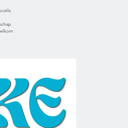
utils.
schap
welkom